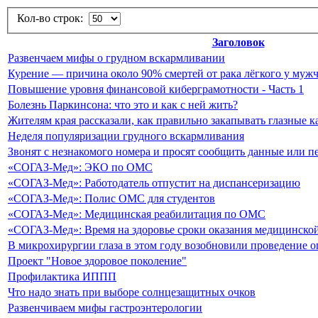
Кол-во строк:
Заголовок
Развенчаем мифы о грудном вскармливании
Курение — причина около 90% смертей от рака лёгкого у му
Повышение уровня финансовой киберграмотности - Часть 1
Болезнь Паркинсона: что это и как с ней жить?
Жителям края рассказали, как правильно закапывать глазные к
Неделя популяризации грудного вскармливания
Звонят с незнакомого номера и просят сообщить данные или пе
«СОГАЗ-Мед»: ЭКО по ОМС
«СОГАЗ-Мед»: Работодатель отпустит на диспансеризацию
«СОГАЗ-Мед»: Полис ОМС для студентов
«СОГАЗ-Мед»: Медицинская реабилитация по ОМС
«СОГАЗ-Мед»: Время на здоровье сроки оказания медицинск
В микрохирургии глаза в этом году возобновили проведение 
Проект "Новое здоровое поколение"
Профилактика ИППП
Что надо знать при выборе солнцезащитных очков
Развенчиваем мифы гастроэнтерологии